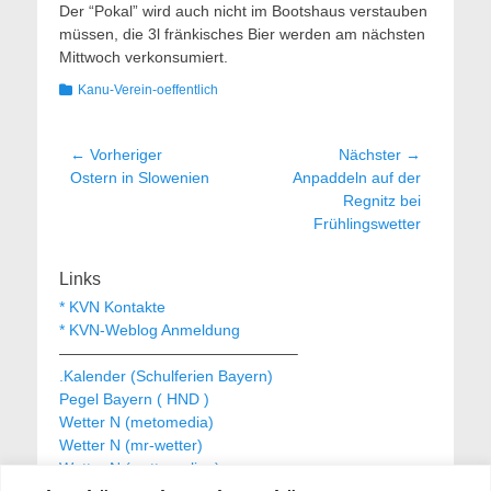
Der “Pokal” wird auch nicht im Bootshaus verstauben
müssen, die 3l fränkisches Bier werden am nächsten
Mittwoch verkonsumiert.
Kategorien
Kanu-Verein-oeffentlich
Beitragsnavigation
← Vorheriger
Nächster →
Vorheriger
Nächster
Ostern in Slowenien
Anpaddeln auf der
Beitrag:
Beitrag:
Regnitz bei
Frühlingswetter
Links
* KVN Kontakte
* KVN-Weblog Anmeldung
———————————————–
.Kalender (Schulferien Bayern)
Pegel Bayern ( HND )
Wetter N (metomedia)
Wetter N (mr-wetter)
Wetter N (wetteronline)