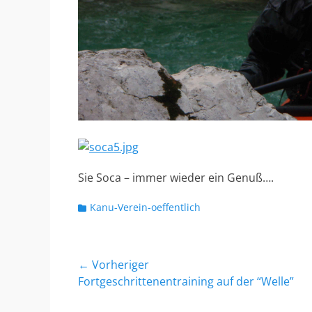
Sie Soca – immer wieder ein Genuß….
Kategorien
Kanu-Verein-oeffentlich
Beitragsnavigation
← Vorheriger
Vorheriger
Fortgeschrittenentraining auf der “Welle”
Beitrag: