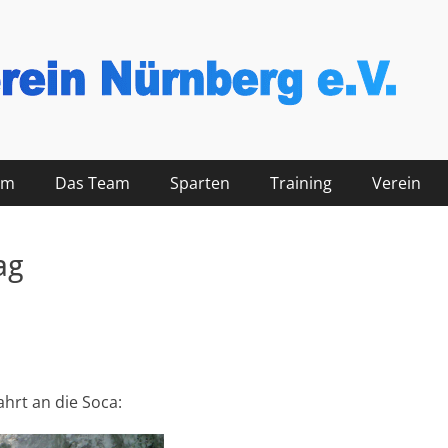
nberg
mm
Das Team
Sparten
Training
Verein
ag
hrt an die Soca: