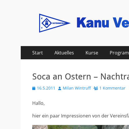
Kanu Verein Nuer
Primäres
Zum
Start
Aktuelles
Kurse
Progra
Inhalt
Menü
springen
Soca an Ostern – Nachtr
Veröffentlicht
Autor
16.5.2011
Milan Wintruff
1 Kommentar
am
Hallo,
hier ein paar Impressionen von der Vereinsfa