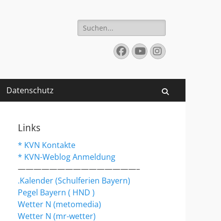
Suchen
nach:
Facebook
YouTube
Instagram
Datenschutz
Suchen
Links
* KVN Kontakte
* KVN-Weblog Anmeldung
———————————————–
.Kalender (Schulferien Bayern)
Pegel Bayern ( HND )
Wetter N (metomedia)
Wetter N (mr-wetter)