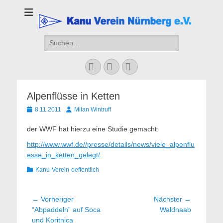
Kanu Verein
Nuernberg
Suchen
nach:
Facebook
YouTube
Instagram
Alpenflüsse in Ketten
Veröffentlicht
Autor
8.11.2011
Milan Wintruff
am
der WWF hat hierzu eine Studie gemacht:
http://www.wwf.de//presse/details/news/viele_alpenflu
esse_in_ketten_gelegt/
Kategorien
Kanu-Verein-oeffentlich
Beitragsnavigation
← Vorheriger
Nächster →
Vorheriger
Nächster
“Abpaddeln” auf Soca
Waldnaab
Beitrag:
Beitrag:
und Koritnica