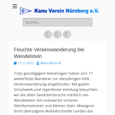
Kanu Verein
Nuernberg
Suchen
nach:
Facebook
YouTube
Instagram
Feuchte Vereinswanderung bei
Wendelstein
Veröffentlicht
Autor
11.11.2012
Milan Wintruff
am
Trotz ganztägigem Nieselregen haben sich 17
wetterfeste Wanderer zur diesjährigen KVN
Vereinswanderung eingefunden. Mit gutem
Schuhwerk und regenfester Kleidung besuchten
wir die alten Sandsteinbrüche nördlich von
Wendelstein mit unerwartet schönen
Steinformationen und kleinen Seen. Moosgrün
dicht überzogene Waldabschnitte runden das