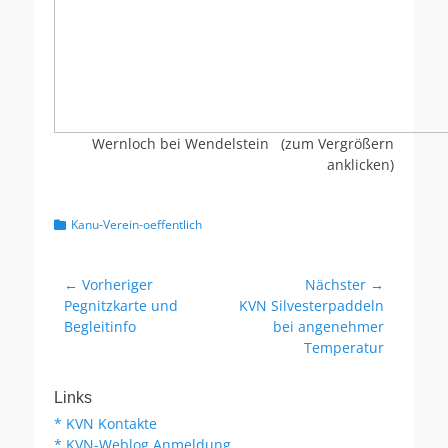
Wernloch bei Wendelstein (zum Vergrößern
anklicken)
Kategorien
Kanu-Verein-oeffentlich
Beitragsnavigation
← Vorheriger
Nächster →
Vorheriger
Nächster
Pegnitzkarte und
KVN Silvesterpaddeln
Beitrag:
Beitrag:
Begleitinfo
bei angenehmer
Temperatur
Links
* KVN Kontakte
* KVN-Weblog Anmeldung