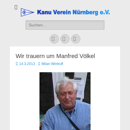
Kanu Verein
Nuernberg
Suchen
nach:
Facebook
YouTube
Instagram
Wir trauern um Manfred Völkel
Veröffentlicht
Autor
14.3.2013
Milan Wintruff
am