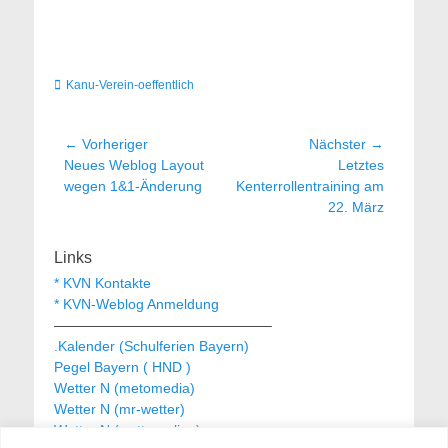
Kategorien
Kanu-Verein-oeffentlich
Beitragsnavigation
← Vorheriger
Nächster →
Vorheriger
Nächster
Neues Weblog Layout
Letztes
Beitrag:
Beitrag:
wegen 1&1-Änderung
Kenterrollentraining am
22. März
Links
* KVN Kontakte
* KVN-Weblog Anmeldung
———————————————–
.Kalender (Schulferien Bayern)
Pegel Bayern ( HND )
Wetter N (metomedia)
Wetter N (mr-wetter)
Wetter N (wetteronline)