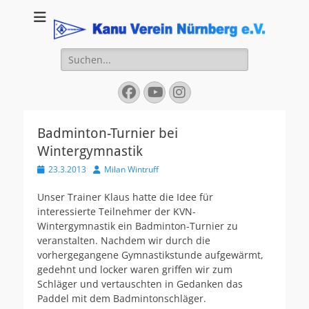
Kanu Verein
Nuernberg
Suchen
nach:
Facebook
YouTube
Instagram
Badminton-Turnier bei
Wintergymnastik
Veröffentlicht
Autor
23.3.2013
Milan Wintruff
am
Unser Trainer Klaus hatte die Idee für
interessierte Teilnehmer der KVN-
Wintergymnastik ein Badminton-Turnier zu
veranstalten. Nachdem wir durch die
vorhergegangene Gymnastikstunde aufgewärmt,
gedehnt und locker waren griffen wir zum
Schläger und vertauschten in Gedanken das
Paddel mit dem Badmintonschläger.