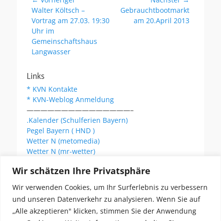
Beitragsnavigation
Vorheriger
Nächster
Walter Költsch –
Gebrauchtbootmarkt
Beitrag:
Beitrag:
Vortrag am 27.03. 19:30
am 20.April 2013
Uhr im
Gemeinschaftshaus
Langwasser
Links
* KVN Kontakte
* KVN-Weblog Anmeldung
———————————————–
.Kalender (Schulferien Bayern)
Pegel Bayern ( HND )
Wetter N (metomedia)
Wetter N (mr-wetter)
Wetter N (wetteronline)
Wir schätzen Ihre Privatsphäre
Wir verwenden Cookies, um Ihr Surferlebnis zu verbessern
KVN Newsletter
und unseren Datenverkehr zu analysieren. Wenn Sie auf
Your email:
„Alle akzeptieren" klicken, stimmen Sie der Anwendung