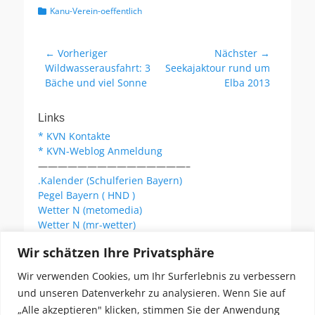
Kategorien
Kanu-Verein-oeffentlich
Beitragsnavigation
← Vorheriger
Nächster →
Vorheriger
Nächster
Wildwasserausfahrt: 3
Seekajaktour rund um
Beitrag:
Beitrag:
Bäche und viel Sonne
Elba 2013
Links
* KVN Kontakte
* KVN-Weblog Anmeldung
———————————————–
.Kalender (Schulferien Bayern)
Pegel Bayern ( HND )
Wetter N (metomedia)
Wetter N (mr-wetter)
Wetter N (wetteronline)
Wir schätzen Ihre Privatsphäre
Wir verwenden Cookies, um Ihr Surferlebnis zu verbessern
KVN Newsletter
und unseren Datenverkehr zu analysieren. Wenn Sie auf
Your email:
„Alle akzeptieren" klicken, stimmen Sie der Anwendung