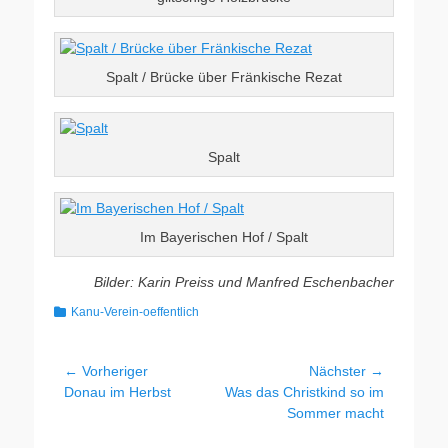
Spalt / Brücke über Fränkische Rezat
Spalt
Im Bayerischen Hof / Spalt
Bilder: Karin Preiss und Manfred Eschenbacher
Kategorien
Kanu-Verein-oeffentlich
Beitragsnavigation
← Vorheriger
Nächster →
Vorheriger
Nächster
Donau im Herbst
Was das Christkind so im
Beitrag:
Beitrag:
Sommer macht