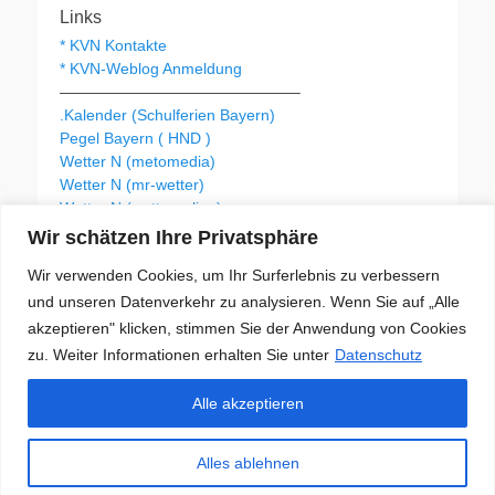
Links
* KVN Kontakte
* KVN-Weblog Anmeldung
———————————————–
.Kalender (Schulferien Bayern)
Pegel Bayern ( HND )
Wetter N (metomedia)
Wetter N (mr-wetter)
Wetter N (wetteronline)
Wir schätzen Ihre Privatsphäre
Wir verwenden Cookies, um Ihr Surferlebnis zu verbessern
KVN Newsletter
und unseren Datenverkehr zu analysieren. Wenn Sie auf „Alle
Your email:
akzeptieren" klicken, stimmen Sie der Anwendung von Cookies
zu. Weiter Informationen erhalten Sie unter
Datenschutz
Alle akzeptieren
Alles ablehnen
Copyright © 2026
Kanu Verein Nuernberg
. Alle Rechte vorbehalten.
Datenschutz
| Catch Responsive von
Catch Themes