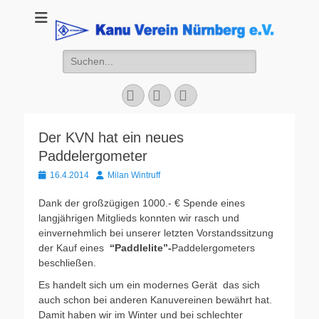
Kanu Verein
Nuernberg
Suchen
nach:
Facebook
YouTube
Instagram
Der KVN hat ein neues
Paddelergometer
Veröffentlicht
Autor
16.4.2014
Milan Wintruff
am
Dank der großzügigen 1000.- € Spende eines
langjährigen Mitglieds konnten wir rasch und
einvernehmlich bei unserer letzten Vorstandssitzung
der Kauf eines
“Paddlelite”-
Paddelergometers
beschließen.
Es handelt sich um ein modernes Gerät das sich
auch schon bei anderen Kanuvereinen bewährt hat.
Damit haben wir im Winter und bei schlechter