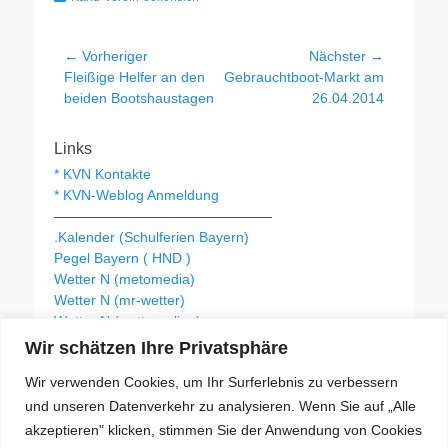
Beitragsnavigation
← Vorheriger
Nächster →
Vorheriger
Nächster
Fleißige Helfer an den
Gebrauchtboot-Markt am
Beitrag:
Beitrag:
beiden Bootshaustagen
26.04.2014
Links
* KVN Kontakte
* KVN-Weblog Anmeldung
———————————————–
.Kalender (Schulferien Bayern)
Pegel Bayern ( HND )
Wetter N (metomedia)
Wetter N (mr-wetter)
Wetter N (wetteronline)
Wir schätzen Ihre Privatsphäre
Wir verwenden Cookies, um Ihr Surferlebnis zu verbessern
KVN Newsletter
und unseren Datenverkehr zu analysieren. Wenn Sie auf „Alle
Your email:
akzeptieren" klicken, stimmen Sie der Anwendung von Cookies