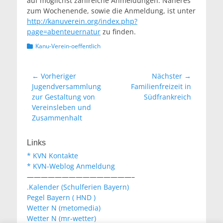
auf möglichst zahlreiche Anmeldungen. Näheres
zum Wochenende, sowie die Anmeldung, ist unter
http://kanuverein.org/index.php?
page=abenteuernatur
zu finden.
Kategorien
Kanu-Verein-oeffentlich
Beitragsnavigation
← Vorheriger
Nächster →
Vorheriger
Nächster
Jugendversammlung
Familienfreizeit in
Beitrag:
Beitrag:
zur Gestaltung von
Südfrankreich
Vereinsleben und
Zusammenhalt
Links
* KVN Kontakte
* KVN-Weblog Anmeldung
———————————————–
.Kalender (Schulferien Bayern)
Pegel Bayern ( HND )
Wetter N (metomedia)
Wetter N (mr-wetter)