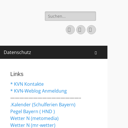
Suchen
nach:
Facebook
YouTube
Instagram
Datenschutz
Suchen
Links
* KVN Kontakte
* KVN-Weblog Anmeldung
———————————————–
.Kalender (Schulferien Bayern)
Pegel Bayern ( HND )
Wetter N (metomedia)
Wetter N (mr-wetter)