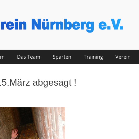
nberg
mm
Das Team
Sparten
Training
Verein
 15.März abgesagt !