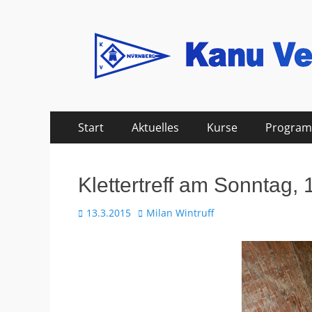
Kanu Verein Nuer
Zum
Primäres
Start
Aktuelles
Kurse
Progra
Inhalt
Menü
springen
Klettertreff am Sonntag,
Veröffentlicht
Autor
13.3.2015
Milan Wintruff
am