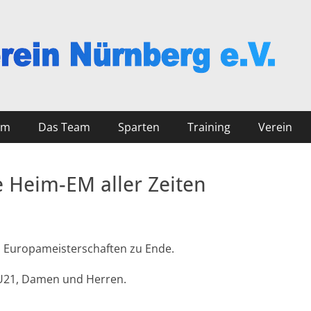
nberg
mm
Das Team
Sparten
Training
Verein
e Heim-EM aller Zeiten
n Europameisterschaften zu Ende.
-U21, Damen und Herren.