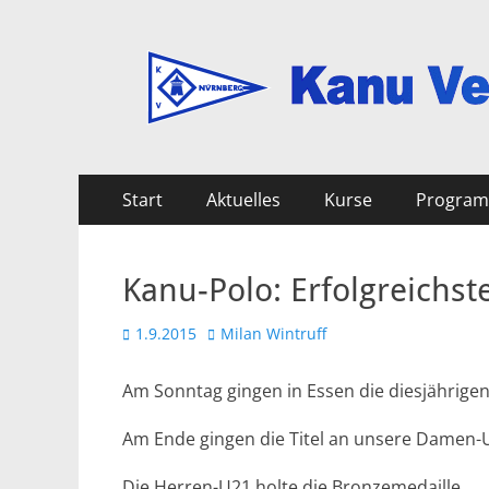
Kanu Verein Nuer
Primäres
Zum
Start
Aktuelles
Kurse
Progra
Inhalt
Menü
springen
Kanu-Polo: Erfolgreichst
Veröffentlicht
Autor
1.9.2015
Milan Wintruff
am
Am Sonntag gingen in Essen die diesjährige
Am Ende gingen die Titel an unsere Damen
Die Herren-U21 holte die Bronzemedaille.