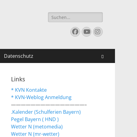
Suchen
nach:
Facebook
YouTube
Instagram
Datenschutz
Suchen
Links
* KVN Kontakte
* KVN-Weblog Anmeldung
———————————————–
.Kalender (Schulferien Bayern)
Pegel Bayern ( HND )
Wetter N (metomedia)
Wetter N (mr-wetter)