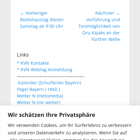
Beitragsnavigation
← Vorheriger
Nächster →
Vorheriger
Nächster
Bootshaustag diesen
Vorführung und
Beitrag:
Beitrag:
Samstag ab 9:00 Uhr
Testmöglichkeit von
Oru Kajaks an der
Fürther Welle
Links
* KVN Kontakte
* KVN-Weblog Anmeldung
———————————————–
.Kalender (Schulferien Bayern)
Pegel Bayern ( HND )
Wetter N (metomedia)
Wetter N (mr-wetter)
Wetter N (wetteronline)
Wir schätzen Ihre Privatsphäre
Wir verwenden Cookies, um Ihr Surferlebnis zu verbessern
KVN Newsletter
und unseren Datenverkehr zu analysieren. Wenn Sie auf
Your email: