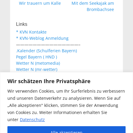
Vorheriger
Nächster
Wir trauern um Kalle
Mit dem Seekajak am
Beitrag:
Beitrag:
Brombachsee
Links
* KVN Kontakte
* KVN-Weblog Anmeldung
———————————————–
.Kalender (Schulferien Bayern)
Pegel Bayern ( HND )
Wetter N (metomedia)
Wetter N (mr-wetter)
Wetter N (wetteronline)
Wir schätzen Ihre Privatsphäre
Wir verwenden Cookies, um Ihr Surferlebnis zu verbessern
KVN Newsletter
und unseren Datenverkehr zu analysieren. Wenn Sie auf
Your email:
„Alle akzeptieren" klicken, stimmen Sie der Anwendung
von Cookies zu. Weiter Informationen erhalten Sie
unter
Datenschutz
Alle akzeptieren