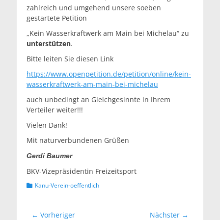
zahlreich und umgehend unsere soeben
gestartete Petition
„Kein Wasserkraftwerk am Main bei Michelau“ zu
unterstützen
.
Bitte leiten Sie diesen Link
https://www.openpetition.de/petition/online/kein-
wasserkraftwerk-am-main-bei-michelau
auch unbedingt an Gleichgesinnte in Ihrem
Verteiler weiter!!!
Vielen Dank!
Mit naturverbundenen Grüßen
Gerdi Baumer
BKV-Vizepräsidentin Freizeitsport
Kategorien
Kanu-Verein-oeffentlich
Beitragsnavigation
← Vorheriger
Nächster →