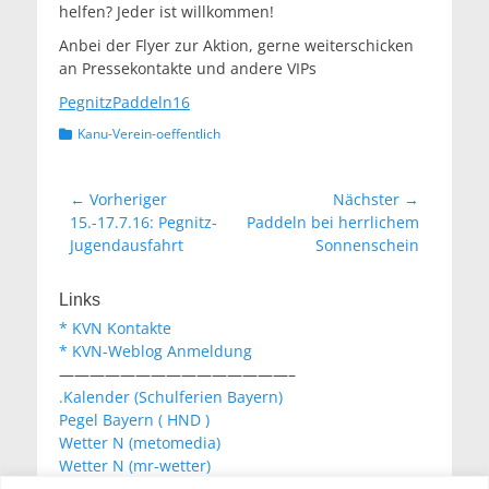
helfen? Jeder ist willkommen!
Anbei der Flyer zur Aktion, gerne weiterschicken
an Pressekontakte und andere VIPs
PegnitzPaddeln16
Kategorien
Kanu-Verein-oeffentlich
Beitragsnavigation
← Vorheriger
Nächster →
Vorheriger
Nächster
15.-17.7.16: Pegnitz-
Paddeln bei herrlichem
Beitrag:
Beitrag:
Jugendausfahrt
Sonnenschein
Links
* KVN Kontakte
* KVN-Weblog Anmeldung
———————————————–
.Kalender (Schulferien Bayern)
Pegel Bayern ( HND )
Wetter N (metomedia)
Wetter N (mr-wetter)
Wetter N (wetteronline)