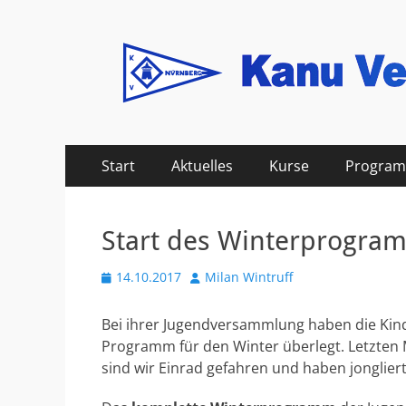
Kanu Verein Nuer
Primäres
Zum
Start
Aktuelles
Kurse
Progra
Inhalt
Menü
springen
Start des Winterprogra
Veröffentlicht
Autor
14.10.2017
Milan Wintruff
am
Bei ihrer Jugendversammlung haben die Kind
Programm für den Winter überlegt. Letzten M
sind wir Einrad gefahren und haben jonglier