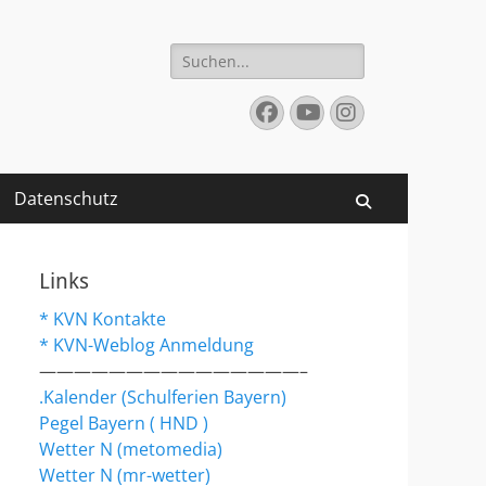
Suchen
nach:
Facebook
YouTube
Instagram
Datenschutz
Suchen
Links
* KVN Kontakte
* KVN-Weblog Anmeldung
———————————————–
.Kalender (Schulferien Bayern)
Pegel Bayern ( HND )
Wetter N (metomedia)
Wetter N (mr-wetter)