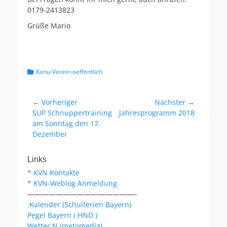
0179-2413823
Grüße Mario
Kategorien
Kanu-Verein-oeffentlich
Beitragsnavigation
← Vorheriger
Nächster →
Vorheriger
Nächster
SUP Schnuppertraining
Jahresprogramm 2018
Beitrag:
Beitrag:
am Sonntag den 17.
Dezember
Links
* KVN Kontakte
* KVN-Weblog Anmeldung
———————————————–
.Kalender (Schulferien Bayern)
Pegel Bayern ( HND )
Wetter N (metomedia)