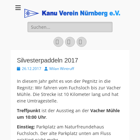
Kanu Verein
Nuernberg
Suchen
nach:
Facebook
YouTube
Instagram
Silvesterpaddeln 2017
Veröffentlicht
Autor
26.12.2017
Milan Wintruff
am
In diesem Jahr geht es von der Pegnitz in die
Regnitz: Wir fahren vom Fuchsloch bis zur Vacher
Mühle. Die Strecke ist 10 Kilometer lang und hat
eine Umtragestelle.
Treffpunkt
ist der Ausstieg an der
Vacher Mühle
um 10:00 Uhr
.
Einstieg:
Parkplatz am Naturfreundehaus
Fuchsloch. Der alte Parkplatz unten am Fluss
existiert nicht mehr.