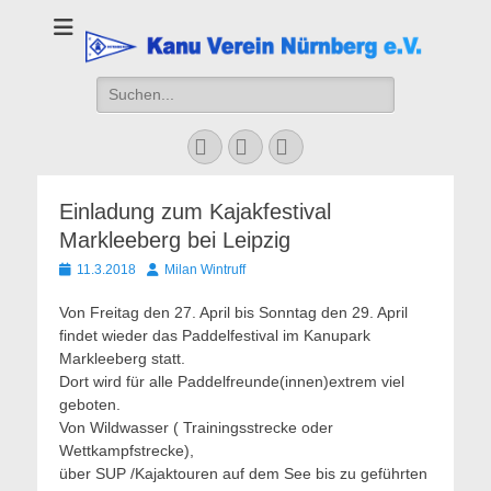
Kanu Verein
Nuernberg
Suchen
nach:
Facebook
YouTube
Instagram
Einladung zum Kajakfestival
Markleeberg bei Leipzig
Veröffentlicht
Autor
11.3.2018
Milan Wintruff
am
Von Freitag den 27. April bis Sonntag den 29. April
findet wieder das Paddelfestival im Kanupark
Markleeberg statt.
Dort wird für alle Paddelfreunde(innen)extrem viel
geboten.
Von Wildwasser ( Trainingsstrecke oder
Wettkampfstrecke),
über SUP /Kajaktouren auf dem See bis zu geführten