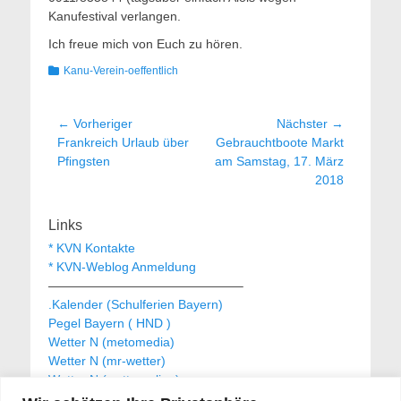
Kanufestival verlangen.
Ich freue mich von Euch zu hören.
Kategorien
Kanu-Verein-oeffentlich
Beitragsnavigation
← Vorheriger
Nächster →
Vorheriger
Nächster
Frankreich Urlaub über
Gebrauchtboote Markt
Beitrag:
Beitrag:
Pfingsten
am Samstag, 17. März
2018
Links
* KVN Kontakte
* KVN-Weblog Anmeldung
———————————————–
.Kalender (Schulferien Bayern)
Pegel Bayern ( HND )
Wetter N (metomedia)
Wetter N (mr-wetter)
Wetter N (wetteronline)