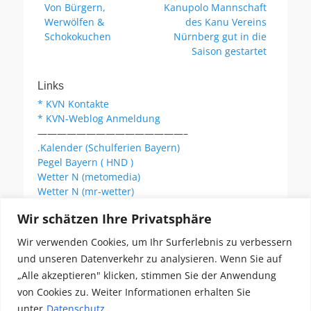
Vorheriger
Nächster
Von Bürgern,
Kanupolo Mannschaft
Beitrag:
Beitrag:
Werwölfen &
des Kanu Vereins
Schokokuchen
Nürnberg gut in die
Saison gestartet
Links
* KVN Kontakte
* KVN-Weblog Anmeldung
———————————————–
.Kalender (Schulferien Bayern)
Pegel Bayern ( HND )
Wetter N (metomedia)
Wetter N (mr-wetter)
Wetter N (wetteronline)
Wir schätzen Ihre Privatsphäre
Wir verwenden Cookies, um Ihr Surferlebnis zu verbessern
KVN Newsletter
und unseren Datenverkehr zu analysieren. Wenn Sie auf
Your email:
„Alle akzeptieren" klicken, stimmen Sie der Anwendung
von Cookies zu. Weiter Informationen erhalten Sie
unter
Datenschutz