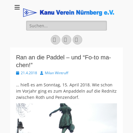
Kanu Verein
Nuernberg
Suchen
nach:
Facebook
YouTube
Instagram
Ran an die Paddel – und “Fo-to ma-
chen!”
Veröffentlicht
Autor
21.4.2018
Milan Wintruff
am
… hieß es am Sonntag, 15. April 2018. Wie schon
im Vorjahr ging es zum Anpaddeln auf die Rednitz
zwischen Roth und Penzendorf.