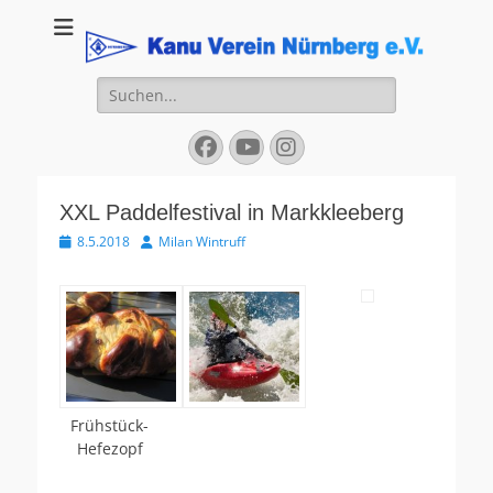
Kanu Verein
Nuernberg
Suchen
nach:
Facebook
YouTube
Instagram
XXL Paddelfestival in Markkleeberg
Veröffentlicht
Autor
8.5.2018
Milan Wintruff
am
Frühstück-
Hefezopf