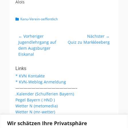
Alois
Kategorien
Kanu-Verein-oeffentlich
Beitragsnavigation
← Vorheriger
Nächster →
Vorheriger
Nächster
Jugendlehrgang auf
Quiz zu Markkleeberg
Beitrag:
Beitrag:
dem Augsburger
Eiskanal
Links
* KVN Kontakte
* KVN-Weblog Anmeldung
———————————————–
.Kalender (Schulferien Bayern)
Pegel Bayern ( HND )
Wetter N (metomedia)
Wetter N (mr-wetter)
Wetter N (wetteronline)
Wir schätzen Ihre Privatsphäre