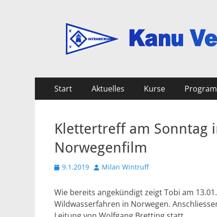
Kanu Verein Nuer
Primäres
Zum
Start
Aktuelles
Kurse
Progra
Inhalt
Menü
springen
Klettertreff am Sonntag
Norwegenfilm
Veröffentlicht
Autor
9.1.2019
Milan Wintruff
am
Wie bereits angekündigt zeigt Tobi am 13.0
Wildwasserfahren in Norwegen. Anschliessend 
Leitung von Wolfgang Bretting statt.