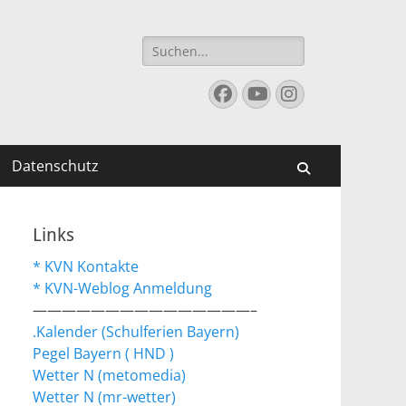
Suchen
nach:
Facebook
YouTube
Instagram
Datenschutz
Suchen
Links
* KVN Kontakte
* KVN-Weblog Anmeldung
———————————————–
.Kalender (Schulferien Bayern)
Pegel Bayern ( HND )
Wetter N (metomedia)
Wetter N (mr-wetter)