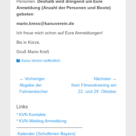
Personen.
Deshalb wird dringend um Eure
Anmeldung (Anzahl der Personen und Boote)
gebeten
:
mario.kress@kanuverein.de
Ich freue mich schon auf Eure Anmeldungen!
Bis in Kürze,
Gruß Mario Kreß
Kategorien
Kanu-Verein-oeffentlich
Beitragsnavigation
← Vorheriger
Nächster →
Vorheriger
Nächster
Abgabe der
Kein Fitnesstraining am
Beitrag:
Beitrag:
Fahrtenbücher
22. und 29. Oktober
Links
* KVN Kontakte
* KVN-Weblog Anmeldung
———————————————–
.Kalender (Schulferien Bayern)