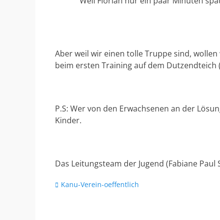
Weil Florian nur ein paar Minuten spät
Aber weil wir einen tolle Truppe sind, wollen
beim ersten Training auf dem Dutzendteich (
P.S: Wer von den Erwachsenen an der Lösung 
Kinder.
Das Leitungsteam der Jugend (Fabiane Paul S
Kategorien
Kanu-Verein-oeffentlich