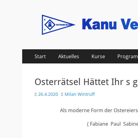
Kanu Verein Nuer
Primäres
Zum
Start
Aktuelles
Kurse
Progra
Inhalt
Menü
springen
Osterrätsel Hättet Ihr s 
Veröffentlicht
Autor
26.4.2020
Milan Wintruff
am
Als moderne Form der Ostereiers
( Fabiane Paul Sabine 