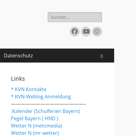
Suchen
nach:
Facebook
YouTube
Instagram
Datenschutz
Suchen
Links
* KVN Kontakte
* KVN-Weblog Anmeldung
———————————————–
.Kalender (Schulferien Bayern)
Pegel Bayern ( HND )
Wetter N (metomedia)
Wetter N (mr-wetter)