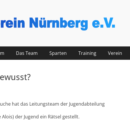
nberg
mm
Das Team
Sparten
Training
Verein
gewusst?
uche hat das Leitungsteam der Jugendabteilung
Alois) der Jugend ein Rätsel gestellt.