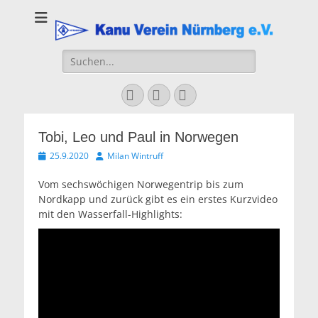
Kanu Verein
Nuernberg
Suchen
nach:
Facebook
YouTube
Instagram
Tobi, Leo und Paul in Norwegen
Veröffentlicht
Autor
25.9.2020
Milan Wintruff
am
Vom sechswöchigen Norwegentrip bis zum
Nordkapp und zurück gibt es ein erstes Kurzvideo
mit den Wasserfall-Highlights: