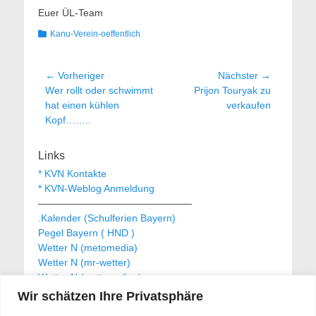
Euer ÜL-Team
Kategorien
Kanu-Verein-oeffentlich
Beitragsnavigation
← Vorheriger
Nächster →
Vorheriger
Nächster
Wer rollt oder schwimmt
Prijon Touryak zu
Beitrag:
Beitrag:
hat einen kühlen
verkaufen
Kopf……..
Links
* KVN Kontakte
* KVN-Weblog Anmeldung
———————————————–
.Kalender (Schulferien Bayern)
Pegel Bayern ( HND )
Wetter N (metomedia)
Wetter N (mr-wetter)
Wetter N (wetteronline)
Wir schätzen Ihre Privatsphäre