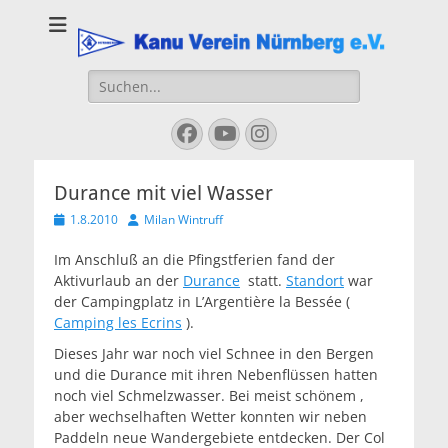
Kanu Verein
Nuernberg
Suchen
nach:
Facebook
YouTube
Instagram
Durance mit viel Wasser
Veröffentlicht
Autor
1.8.2010
Milan Wintruff
am
Im Anschluß an die Pfingstferien fand der
Aktivurlaub an der
Durance
statt.
Standort
war
der Campingplatz in L’Argentière la Bessée (
Camping les Ecrins
).
Dieses Jahr war noch viel Schnee in den Bergen
und die Durance mit ihren Nebenflüssen hatten
noch viel Schmelzwasser. Bei meist schönem ,
aber wechselhaften Wetter konnten wir neben
Paddeln neue Wandergebiete entdecken. Der Col