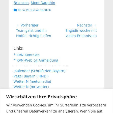
Briancon
,
Mont Dauphin
Kategorien
Kanu-Verein-oeffentlich
Beitragsnavigation
← Vorheriger
Nächster →
Vorheriger
Nächster
Teamgeist und im
Engadinwoche mit
Beitrag:
Beitrag:
Notfall richtig helfen
vielen Erlebnissen
Links
* KVN Kontakte
* KVN-Weblog Anmeldung
———————————————–
.Kalender (Schulferien Bayern)
Pegel Bayern ( HND )
Wetter N (metomedia)
Wetter N (mr-wetter)
Wetter N (wetteronline)
Wir schätzen Ihre Privatsphäre
Wir verwenden Cookies, um Ihr Surferlebnis zu verbessern
KVN Newsletter
und unseren Datenverkehr zu analysieren. Wenn Sie auf