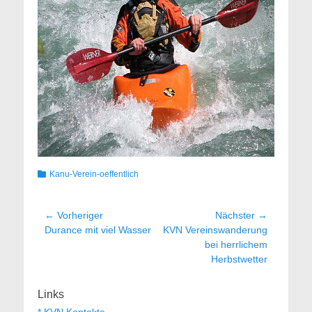
Kategorien
Kanu-Verein-oeffentlich
Beitragsnavigation
← Vorheriger
Nächster →
Vorheriger
Nächster
Durance mit viel Wasser
KVN Vereinswanderung
Beitrag:
Beitrag:
bei herrlichem
Herbstwetter
Links
* KVN Kontakte