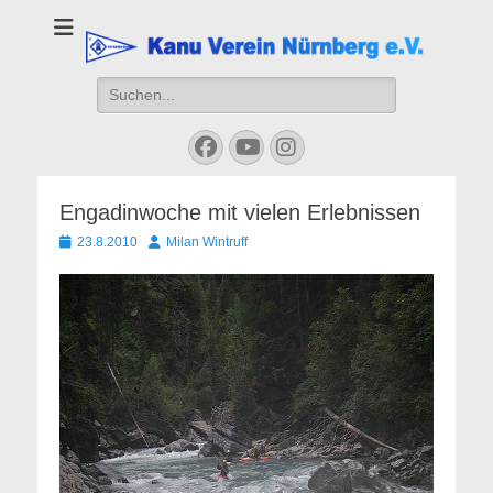
Kanu Verein
Nuernberg
Suchen
nach:
Facebook
YouTube
Instagram
Engadinwoche mit vielen Erlebnissen
Veröffentlicht
Autor
23.8.2010
Milan Wintruff
am