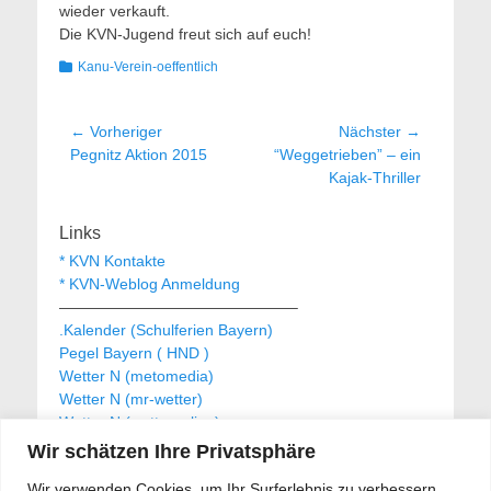
wieder verkauft.
Die KVN-Jugend freut sich auf euch!
Kategorien
Kanu-Verein-oeffentlich
Beitragsnavigation
← Vorheriger
Nächster →
Vorheriger
Nächster
Pegnitz Aktion 2015
“Weggetrieben” – ein
Beitrag:
Beitrag:
Kajak-Thriller
Links
* KVN Kontakte
* KVN-Weblog Anmeldung
———————————————–
.Kalender (Schulferien Bayern)
Pegel Bayern ( HND )
Wetter N (metomedia)
Wetter N (mr-wetter)
Wetter N (wetteronline)
Wir schätzen Ihre Privatsphäre
Wir verwenden Cookies, um Ihr Surferlebnis zu verbessern