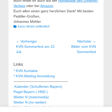
Buch findet ihr auch auf der ​
Homepage des Gmeiner-
Verlags
oder bei
Amazon
.
Euch allen einen ganz herzlichen Dank! Mit besten
Paddler-Grüßen,
Johannes Möhler
Kategorien
Kanu-Verein-oeffentlich
Beitragsnavigation
← Vorheriger
Nächster →
Vorheriger
Nächster
KVN-Sommerfest am 22.
Bilder vom KVN
Beitrag:
Beitrag:
Juli
Sommerfest
Links
* KVN Kontakte
* KVN-Weblog Anmeldung
———————————————–
.Kalender (Schulferien Bayern)
Pegel Bayern ( HND )
Wetter N (metomedia)
Wetter N (mr-wetter)
Wetter N (wetteronline)