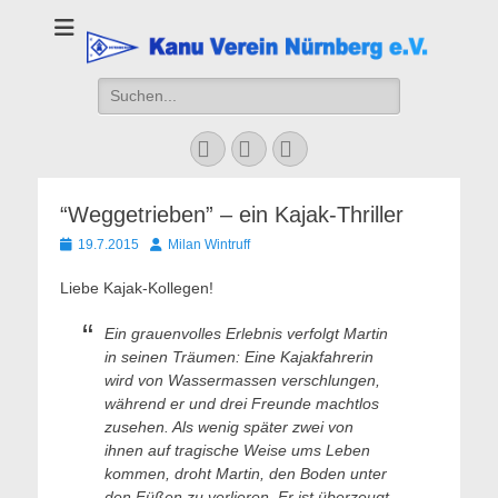
Kanu Verein
Nuernberg
Suchen
nach:
Facebook
YouTube
Instagram
“Weggetrieben” – ein Kajak-Thriller
Veröffentlicht
Autor
19.7.2015
Milan Wintruff
am
Liebe Kajak-Kollegen!
Ein grauenvolles Erlebnis verfolgt Martin
in seinen Träumen: Eine Kajakfahrerin
wird von Wassermassen verschlungen,
während er und drei Freunde machtlos
zusehen. Als wenig später zwei von
ihnen auf tragische Weise ums Leben
kommen, droht Martin, den Boden unter
den Füßen zu verlieren. Er ist überzeugt,