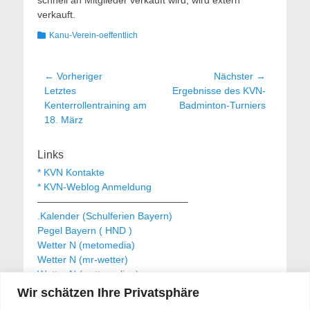
verkauft.
Kategorien
Kanu-Verein-oeffentlich
Beitragsnavigation
← Vorheriger
Nächster →
Vorheriger
Nächster
Letztes
Ergebnisse des KVN-
Beitrag:
Beitrag:
Kenterrollentraining am
Badminton-Turniers
18. März
Links
* KVN Kontakte
* KVN-Weblog Anmeldung
———————————————–
.Kalender (Schulferien Bayern)
Pegel Bayern ( HND )
Wetter N (metomedia)
Wetter N (mr-wetter)
Wetter N (wetteronline)
Wir schätzen Ihre Privatsphäre