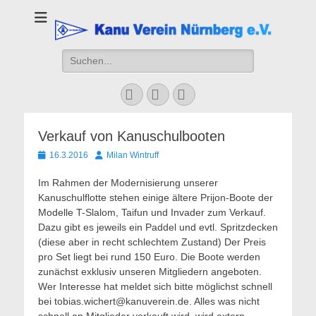
Kanu Verein
Nuernberg
Suchen
nach:
Facebook
YouTube
Instagram
Verkauf von Kanuschulbooten
Veröffentlicht
Autor
16.3.2016
Milan Wintruff
am
Im Rahmen der Modernisierung unserer
Kanuschulflotte stehen einige ältere Prijon-Boote der
Modelle T-Slalom, Taifun und Invader zum Verkauf.
Dazu gibt es jeweils ein Paddel und evtl. Spritzdecken
(diese aber in recht schlechtem Zustand) Der Preis
pro Set liegt bei rund 150 Euro. Die Boote werden
zunächst exklusiv unseren Mitgliedern angeboten.
Wer Interesse hat meldet sich bitte möglichst schnell
bei tobias.wichert@kanuverein.de. Alles was nicht
schnell an Mitglieder verkauft wird, wird extern