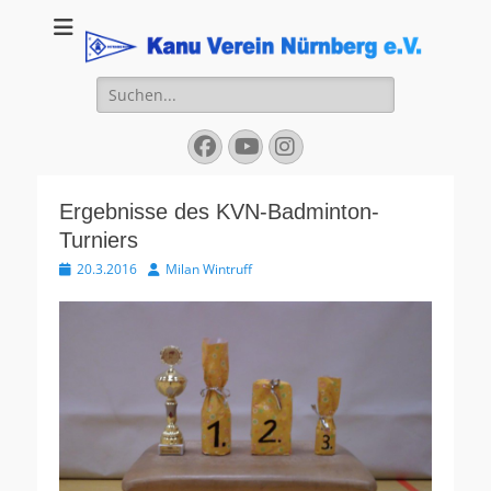
Kanu Verein
Nuernberg
Suchen
nach:
Facebook
YouTube
Instagram
Ergebnisse des KVN-Badminton-
Turniers
Veröffentlicht
Autor
20.3.2016
Milan Wintruff
am