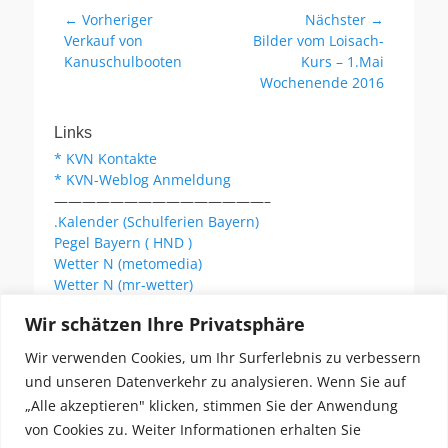
Beitragsnavigation
← Vorheriger
Nächster →
Vorheriger
Nächster
Verkauf von
Bilder vom Loisach-
Beitrag:
Beitrag:
Kanuschulbooten
Kurs – 1.Mai
Wochenende 2016
Links
* KVN Kontakte
* KVN-Weblog Anmeldung
———————————————–
.Kalender (Schulferien Bayern)
Pegel Bayern ( HND )
Wetter N (metomedia)
Wetter N (mr-wetter)
Wetter N (wetteronline)
Wir schätzen Ihre Privatsphäre
Wir verwenden Cookies, um Ihr Surferlebnis zu verbessern
KVN Newsletter
und unseren Datenverkehr zu analysieren. Wenn Sie auf
Your email:
„Alle akzeptieren" klicken, stimmen Sie der Anwendung
von Cookies zu. Weiter Informationen erhalten Sie