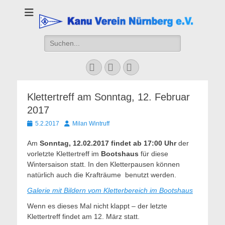
Kanu Verein
Nuernberg
Suchen
nach:
Facebook
YouTube
Instagram
Klettertreff am Sonntag, 12. Februar
2017
Veröffentlicht
Autor
5.2.2017
Milan Wintruff
am
Am
Sonntag, 12.02.2017 findet ab 17:00 Uhr
der
vorletzte Klettertreff im
Bootshaus
für diese
Wintersaison statt. In den Kletterpausen können
natürlich auch die Krafträume benutzt werden.
Galerie mit Bildern vom Kletterbereich im Bootshaus
Wenn es dieses Mal nicht klappt – der letzte
Klettertreff findet am 12. März statt.