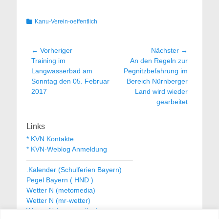
Kategorien
Kanu-Verein-oeffentlich
Beitragsnavigation
← Vorheriger
Nächster →
Vorheriger
Nächster
Training im
An den Regeln zur
Beitrag:
Beitrag:
Langwasserbad am
Pegnitzbefahrung im
Sonntag den 05. Februar
Bereich Nürnberger
2017
Land wird wieder
gearbeitet
Links
* KVN Kontakte
* KVN-Weblog Anmeldung
———————————————–
.Kalender (Schulferien Bayern)
Pegel Bayern ( HND )
Wetter N (metomedia)
Wetter N (mr-wetter)
Wetter N (wetteronline)