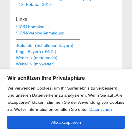
Beitrag:
Beitrag:
12. Februar 2017
Links
* KVN Kontakte
* KVN-Weblog Anmeldung
———————————————–
.Kalender (Schulferien Bayern)
Pegel Bayern ( HND )
Wetter N (metomedia)
Wetter N (mr-wetter)
Wetter N (wetteronline)
Wir schätzen Ihre Privatsphäre
Wir verwenden Cookies, um Ihr Surferlebnis zu verbessern
KVN Newsletter
und unseren Datenverkehr zu analysieren. Wenn Sie auf „Alle
Your email:
akzeptieren" klicken, stimmen Sie der Anwendung von Cookies
zu. Weiter Informationen erhalten Sie unter
Datenschutz
Alle akzeptieren