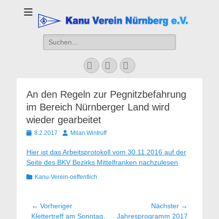
Kanu Verein
Nuernberg
Suchen
nach:
Facebook
YouTube
Instagram
An den Regeln zur Pegnitzbefahrung
im Bereich Nürnberger Land wird
wieder gearbeitet
Veröffentlicht
Autor
8.2.2017
Milan Wintruff
am
Hier ist das Arbeitsprotokoll vom 30.11.2016 auf der
Seite des BKV Bezirks Mittelfranken nachzulesen
Kategorien
Kanu-Verein-oeffentlich
Beitragsnavigation
← Vorheriger
Nächster →
Vorheriger
Nächster
Klettertreff am Sonntag,
Jahresprogramm 2017