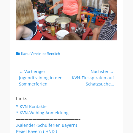
Kategorien
Kanu-Verein-oeffentlich
Beitragsnavigation
← Vorheriger
Nächster →
Vorheriger
Nächster
Jugendtraining in den
KVN-Flusspiraten auf
Beitrag:
Beitrag:
Sommerferien
Schatzsuche…
Links
* KVN Kontakte
* KVN-Weblog Anmeldung
———————————————–
.Kalender (Schulferien Bayern)
Pegel Bayern ( HND )