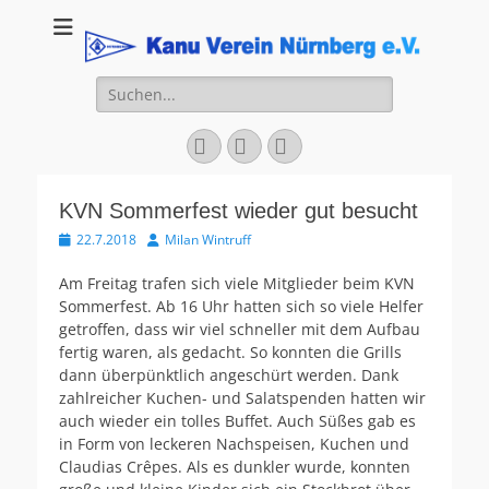
Kanu Verein
Nuernberg
Suchen
nach:
Facebook
YouTube
Instagram
KVN Sommerfest wieder gut besucht
Veröffentlicht
Autor
22.7.2018
Milan Wintruff
am
Am Freitag trafen sich viele Mitglieder beim KVN
Sommerfest. Ab 16 Uhr hatten sich so viele Helfer
getroffen, dass wir viel schneller mit dem Aufbau
fertig waren, als gedacht. So konnten die Grills
dann überpünktlich angeschürt werden. Dank
zahlreicher Kuchen- und Salatspenden hatten wir
auch wieder ein tolles Buffet. Auch Süßes gab es
in Form von leckeren Nachspeisen, Kuchen und
Claudias Crêpes. Als es dunkler wurde, konnten