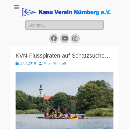
Kanu Verein
Nuernberg
Suchen
nach:
Facebook
YouTube
Instagram
KVN-Flusspiraten auf Schatzsuche…
Veröffentlicht
Autor
27.7.2018
Milan Wintruff
am