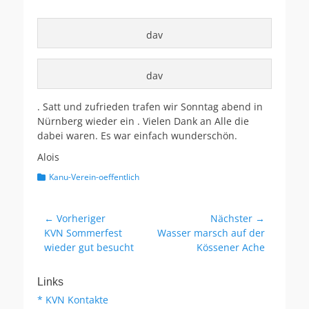
dav
dav
. Satt und zufrieden trafen wir Sonntag abend in
Nürnberg wieder ein . Vielen Dank an Alle die
dabei waren. Es war einfach wunderschön.
Alois
Kategorien
Kanu-Verein-oeffentlich
Beitragsnavigation
← Vorheriger
Nächster →
Vorheriger
Nächster
KVN Sommerfest
Wasser marsch auf der
Beitrag:
Beitrag:
wieder gut besucht
Kössener Ache
Links
* KVN Kontakte